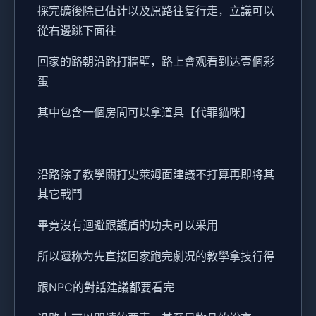
採完礦後除已估计以及原路往复行走，立議可以
從右邊跳下面往
回家的路朝沿路打牆壁，路上會观看到达壹個彩
蛋
其中包含一個房間可以拿道具【代罪貓咪】
沿路除了教學關打史萊姆面建議不打算再即将其
其它戰鬥
畢竟沒有迴避跟護盾的功夫可以采用
所以還称为先直接回家跑完劇况的教學拿技行得
跟NPC的對話建議都要看完