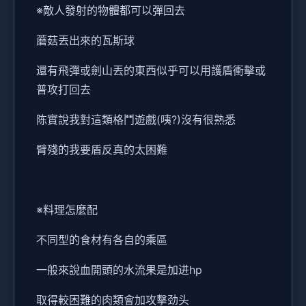
※敵人發射的物體都可以彈回去
蘑菇丟出來的瓦斯球
還有飛彈或劍山丟的東西似乎可以用護盾衝擊或
普攻打回去
陈實說我對這類格鬥遊戲(咦?)沒有很熟悉
臂殘的我要盾反真的太困難
※料理怎麼配
不同型的食材有各自的乘區
一般來說血開頭的水流果是加进hp
取得較困難的肉類會加攻擊劲头