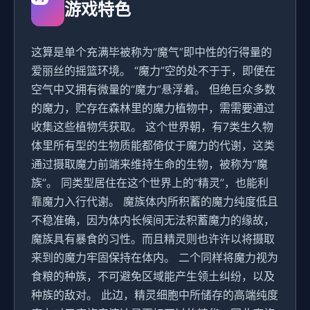
游戏特色
这算是单个充满毕被称为“魔气”即中性的行得量的
爱丽丝的摇篮环境。 “魔力”空的处不于于，即便在
空气中又拥有微量的“魔力”悬浮着。 但绝巨众多数
的魔力，贮存在森林里的魔力植物中，需需要通过
收集这些植物凭获取。 这个世界朝，有7类生久物
体里所有型的生物质能都倚仗于魔力的代谢，这类
通过摄取魔力前端来维持生命的生物，被称为“魔
族”。 同类型居住在这个世界上的“精灵”，也能利
靠魔力入行代谢。 魔族体内所积蓄的魔力纯度低且
不稳准确，因为体内长候间无法积蓄魔力的缘故，
魔族具有暴食的习性。而且精灵则也许许以将摄取
来到的魔力牢固保持在体内。 二个同样将魔力视为
食粮的种族，不可避免区域能产生领土纠纷，以及
种族的敌对。 此边，精灵细胞中所储存的高端纯度