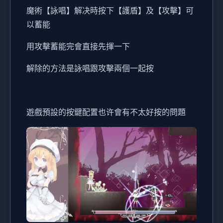
魔術【詠唱】解决時按下【護盾】及【攻擊】可
以蓄能
用攻擊蓄能完會直接先揮一下
解除的方法是詠唱跟攻擊兩個一起按
遊戲預設的按鍵配置也许會有不太好按的問題