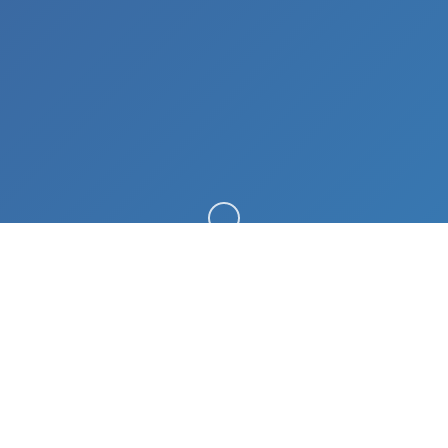
向下滚动
🗜️ 详细介绍