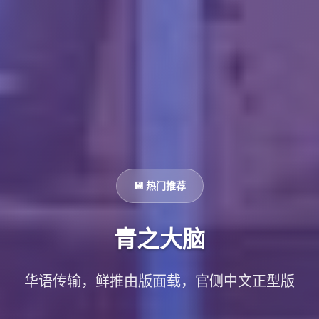
💾 热门推荐
青之大脑
华语传输，鲜推由版面载，官侧中文正型版