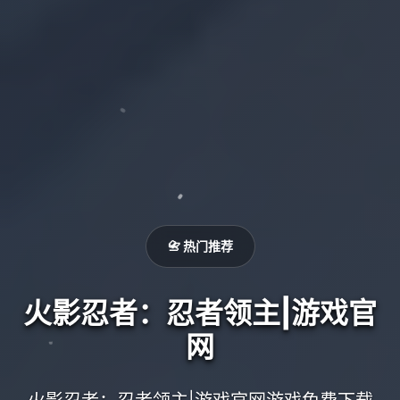
📇 热门推荐
火影忍者：忍者领主|游戏官
网