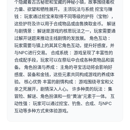
个隐藏着古古秘密和宝藏的神秘小镇，故事围绕着权
力量、欲望和牺牲展开。 主须玩法与系统 挖宝与赚
钱 ：玩家通过挖宝来取得不同等级的护符（宝物），
这些护符及许以用于合成物品或由售换取金币。 解谜
与剧情景 ：解谜是游戏的核思玩法之一，玩家需要通
过解开谜题来推动主线剧情的发放展。 角色互动 ：
玩家需要与镇上的其其它角色互动，提升好感度，并
与NPC进行交易。 合成系统 ：游戏呈现了丰富性的
合成配手段，玩家可以在祭坛中合成各种类物品和装
备。 角色扮演与养成 ：主角的寻宝活动将会影响好
感度、装备和金钱，这些元素共同构成游戏的养成体
验。 核心优势 丰富的剧情构成 ：游戏围绕寻宝和父
亲之死展开，剧情深入人心。 许多种类的玩法 ：集
冒险、解谜、角色扮演和一些“黄油”元素于一体。 互
动性强 ：玩家可以通过挖宝、钓鱼、合成、与NPC
互动等多种方式来体验游戏。