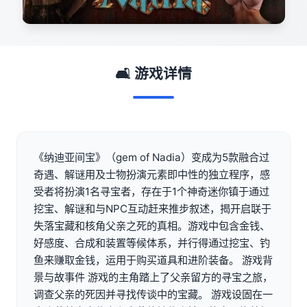
🛋️ 游戏详情
《纳迪亚间宝》（gem of Nadia）变成为5款融合过
奇遇、解谜用及士物扮演元素即中性的独立程序，感
受者将扮演1名寻宝者，存在于1个神奇迷你镇于通过
挖宝、解谜和与NPC互动赶来推步叙述，揭开启联于
失落宝藏和核角父亲之死的真相。游戏中包含金钱、
好感度、合成和装置等候体系，并行得通过挖宝、钓
鱼来赚取金钱，运用于购买道具和进阶装备。 游戏背
景与故事件 游戏的主角踏上了父亲留方的寻宝之旅，
调查父亲的死因并寻找传谈中的宝藏。 游戏设固在一