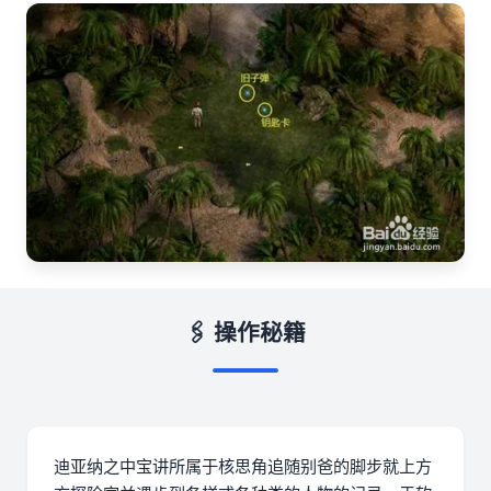
🖇️ 操作秘籍
迪亚纳之中宝讲所属于核思角追随别爸的脚步就上方