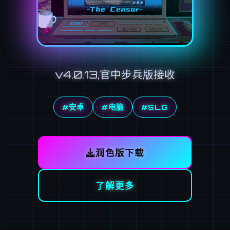
v4.0.13,官中步兵版接收
#安卓
#电脑
#SLG
润色版下载
了解更多