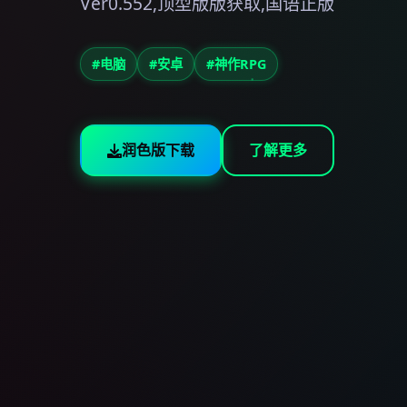
Ver0.552,顶型版版获取,国语正版
#电脑
#安卓
#神作RPG
润色版下载
了解更多