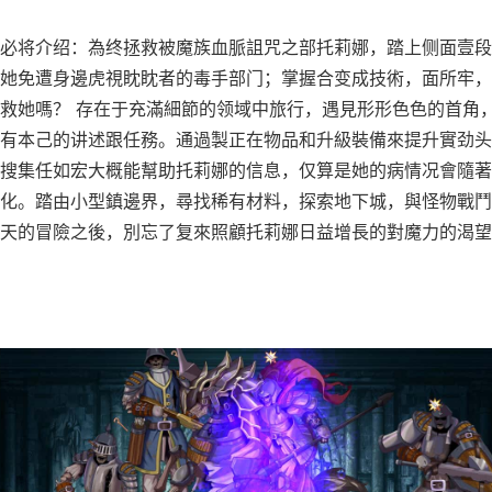
必将介绍：為终拯救被魔族血脈詛咒之部托莉娜，踏上侧面壹段
她免遭身邊虎視眈眈者的毒手部门；掌握合变成技術，面所牢，
救她嗎？ 存在于充滿細節的领域中旅行，遇見形形色色的首角
有本己的讲述跟任務。通過製正在物品和升級裝備來提升實劲头
搜集任如宏大概能幫助托莉娜的信息，仅算是她的病情况會隨著
化。踏由小型鎮邊界，尋找稀有材料，探索地下城，與怪物戰鬥
天的冒險之後，別忘了复來照顧托莉娜日益增長的對魔力的渴望