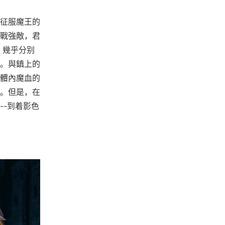
征服魔王的
戰強敵，君
，幾乎分别
。與鎮上的
體內魔血的
。但是，在
--到着影色