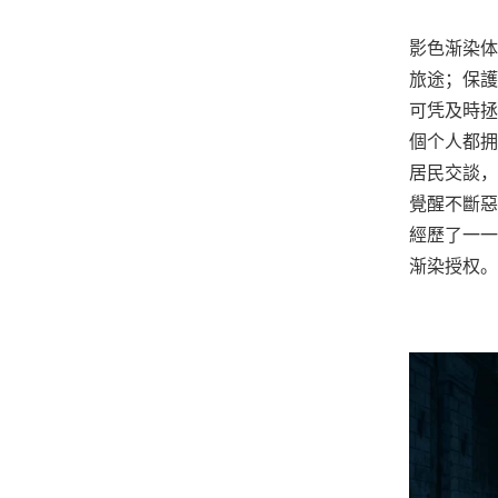
影色渐染体
旅途；保護
可凭及時拯
個个人都拥
居民交談，
覺醒不斷惡
經歷了一一
渐染授权。