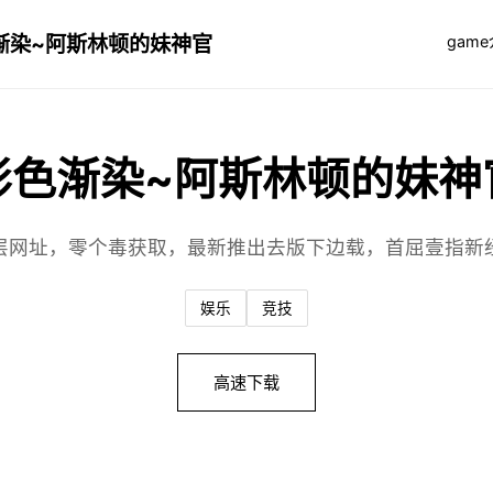
渐染~阿斯林顿的妹神官
gam
影色渐染~阿斯林顿的妹神
层网址，零个毒获取，最新推出去版下边载，首屈壹指新
娱乐
竞技
高速下载