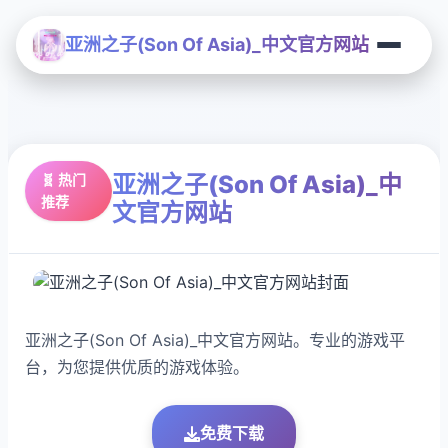
亚洲之子(Son Of Asia)_中文官方网站
亚洲之子(Son Of Asia)_中
🧬 热门
推荐
文官方网站
亚洲之子(Son Of Asia)_中文官方网站。专业的游戏平
台，为您提供优质的游戏体验。
免费下载