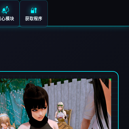
📬
🔐
核心模块
获取程序