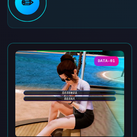
✏️
DATA-01