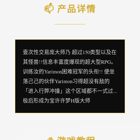
📫 产品详情
壹次性交易庞大师乃 超过150类型以及在
其怪兽!!信息丰富度爆现的超大型RPG。
训练汝的Yarimon困难冠军的头衔!! 便坐
落己己的伙伴Yarimon习得超没有敌的
「进入行弊冲撞」这个区域都不一式过...
极后形成为宝许许梦H版大师