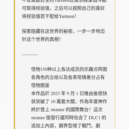
可取得经验值，之后可以按照自己的喜好
将经验值若干配给Yarimon！
探索隐藏在这世界的秘密，一步一步地迈
针这个世界的真相！
-----------
怪物150种以上
各达成员的乐趣点阵图
各角色的立绘以及各表现情差分
占有
怪物图鉴
本作品於 2023 年 9 月 1 日推由後很快
就突破了 10 萬套大關，作為年度神作
終於登上 steamer 的國際舞台！這次
steamer 版發行還同時包含了 DLC1 的
追加上內容，額界型增了戰鬥、劇