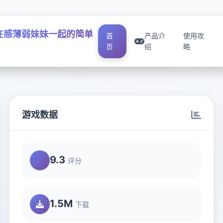
在感薄弱妹妹一起的简单
首
产品介
使用攻
页
绍
略
游戏数据
9.3
评分
1.5M
下载