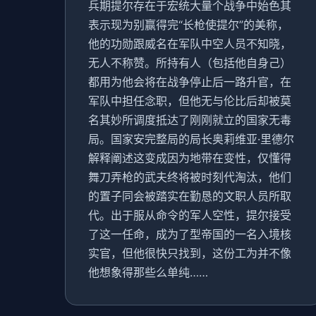
兵期提尔存在于宏统大量个战争中始色其
表示现为别赢得完“长枪使提尔”的美称，
他的功勋跟威名在军队中空人员不知晓，
无人不称赞。所持有人（包括他自身己）
都用为他会将在战争停止后一路升官，在
军队中担任念职，但他无与伦比后却被莫
名其妙所调度抵达了刚刚就立的国家无毒
局。国家安完整局的局长奥莉维亚·里德尔
解释阐述这变成因为地带在变性，仅懂得
舞刀弄枪的武夫终将被时刻代淘汰，他们
的置子同会被踏实在勤恳的文职人员所取
代。出于服从命令的军人空性，提尔接受
了这一任命，成为了型帝国的一名入境核
实官，但他很快只找到，这份工为并不像
他想象得那些么单纯……