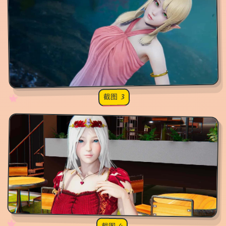
截图 3
♡
★
✧
♥
✧
♡
★
♥