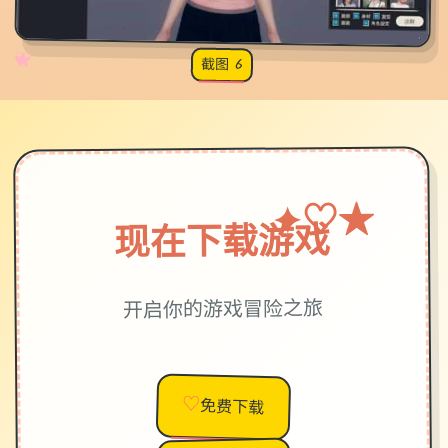
✧
♡
★
♥
截图 6
★
♡
✦
现在下载游戏
开启你的游戏冒险之旅
♡
免费下载