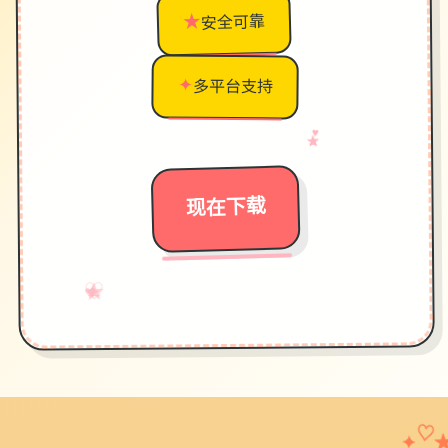
★
安全可靠
✦
多平台支持
♥
→
★
现在下载
♡
★
→
✧
✦
♥
♡
✦