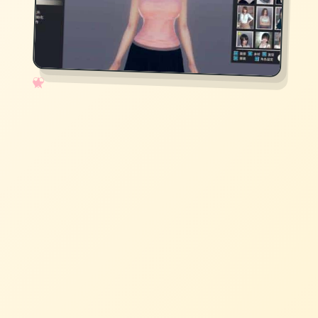
✧
♡
★
♥