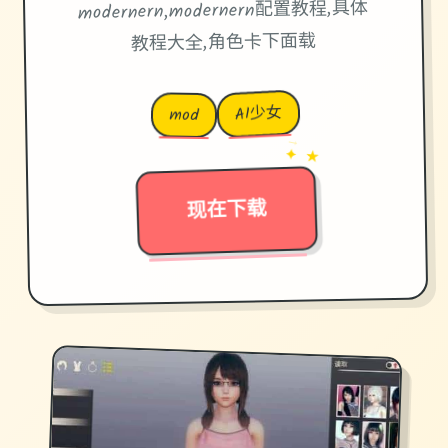
modernern,modernern配置教程,具体
教程大全,角色卡下面载
AI少女
mod
→
✦ ★
现在下载