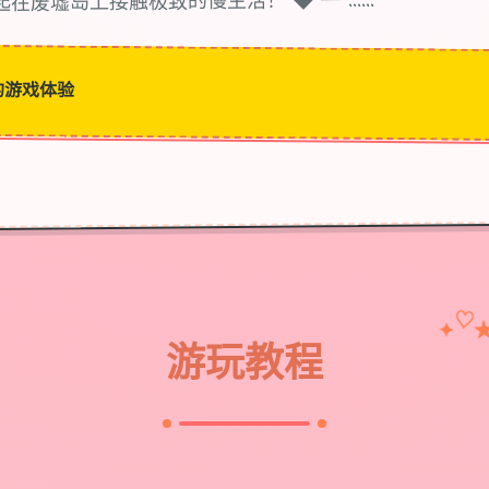
在废墟岛上接触极致的慢生活！ ◆ ━ ......
的游戏体验
♡
✦
游玩教程