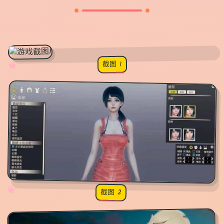
截图 1
♡
★
✧
♥
✧
♡
★
♥
截图 2