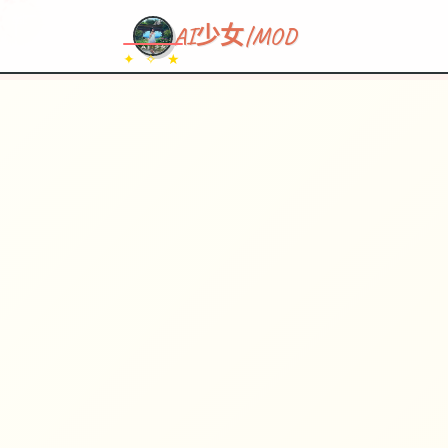
~~~
★
♡
✦
✧
♥
~
→
↗
AI少女|MOD
✦ ✧ ★