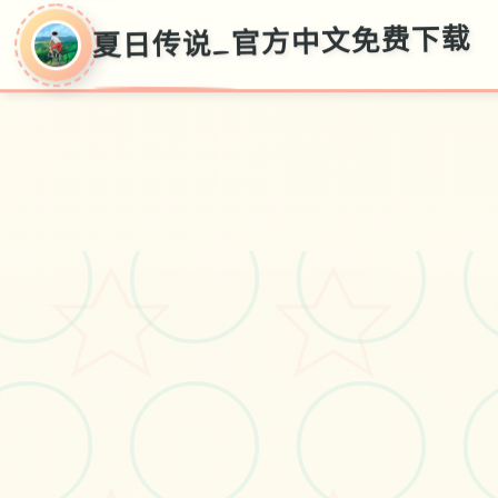
夏日传说_官方中文免费下载
夏
日
传
说_
官
方
中
文
免
费
下
载
零费应用导入,官式窍门,中文版降载