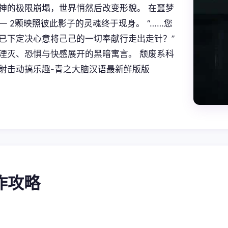
神的极限崩塌，世界悄然后改变形貌。 在噩梦
— 2颗映照彼此影子的灵魂终于现身。 “……您
已下定决心意将己己的一切奉献行走出走针？”
湮灭、恐惧与快感展开的黑暗寓言。 颓废系科
射击动搞乐趣-青之大脑汉语最新鲜版版
操作攻略