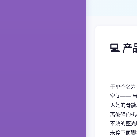
💻 
于单个名为
空间—— 
入她的骨髓
离破碎的机
不决的蓝光
未停下面脚