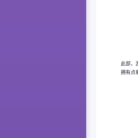
此部，
拥有点