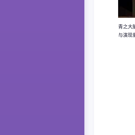
青之大
与演现