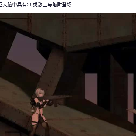
巨大脑中具有29类敌士与陷阱登场！