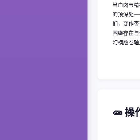
当血肉与精
的顶深处—
们，变作否
围绕存在与
幻横版卷轴
🧫 