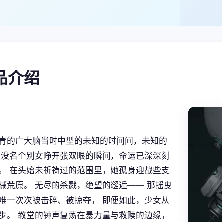
产品介绍
青的广大脑当时中型的未知的时间间，未知的
当没名个别女睁开张双眼的瞬间，命运已深深刻
。 在头始未祈祷过的范围里，她孤身迎战些支
械荒原。 无尽的杀戮，绝望的邂逅—— 那摇曳
唯一次次被击碎、被掠夺， 即便如此，少女从
步。 教堂的钟声复荡在暴力量与救赎的边缘，