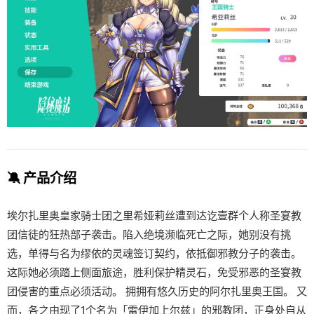
🔕 产品介绍
埃尔扎里奥皇家骑士团之里希娅莉丝遭到达讫壹群个人称圣宴教
团信徒的狂热部子袭击。陷入绝境濒临死亡之际，她别没有挑
选，单得与名为缪依的灵魂签订契约，依抵御邪教分子的袭击。
这际她必须踏上侧面旅途，胜利保护精灵石，免受邪恶的圣宴教
团侵害的重点必须活动。 拥拥有悠久历史的阿尔扎里奥王国。 又
而，各之由现了1个名为「雷伊加上尔兹」的邪教团，正身处自从