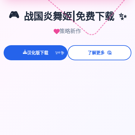
✨
🎮
战国炎舞姬|免费下载
策略新作
🤔
汉化版下载
了解更多
💫
✨
⭐